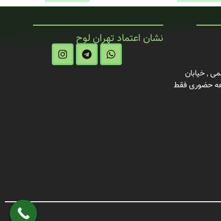
نشان اعتماد تهران لوح
می , خیابان
راد , پلاک 4 (مراجعه حضوری فقط