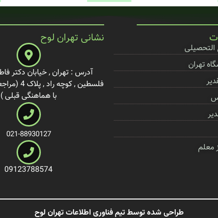
ت
نشانی تهران لوح
 التحصیلی
اه تهران
آدرس : تهران , خیابان دکتر فاط
دیر
فلسطین , کوچه 
با هماهنگی قبلی )
س
دیر
021-88930127
ز معلم
09123788574
طراحی شده توسط تیم فناوری اطلاعات تهران لوح