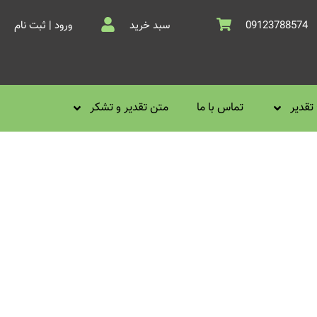
09123788574
سبد خرید
ورود | ثبت نام
تقدیر
تماس با ما
متن تقدیر و تشکر