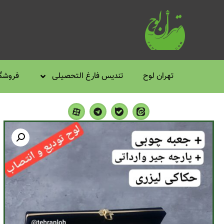
تهران لوح
تندیس فارغ التحصیلی
فروشگا