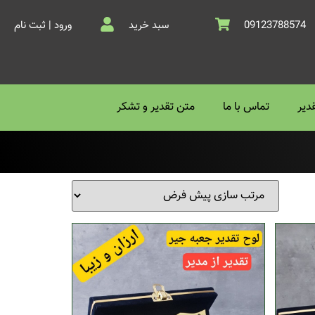
09123788574
سبد خرید
ورود | ثبت نام
دیر
تماس با ما
متن تقدیر و تشکر