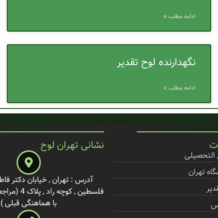
ادامه مطلب »
نگهدارنده لوح تقدیر
ادامه مطلب »
ت
نشانی تهران لوح
 التحصیلی
اه تهران
آدرس : تهران , خیابان دکتر فاط
دیر
فلسطین , کوچه 
با هماهنگی قبلی )
س