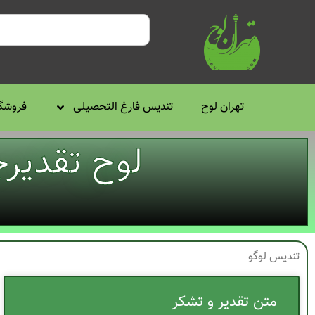
تهران لوح
تندیس فارغ التحصیلی
فروشگا
لوح تقدیرج
تندیس لوگو
متن تقدیر و تشکر